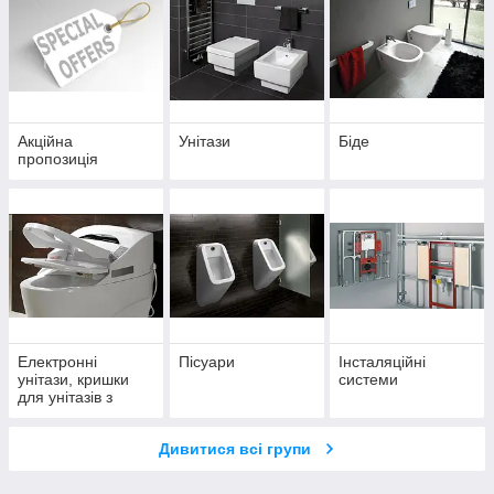
Акційна
Унітази
Біде
пропозиція
Електронні
Пісуари
Інсталяційні
унітази, кришки
системи
для унітазів з
функцією біде
Дивитися всі групи