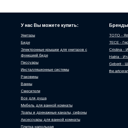
У нас Вы можете купить:
Бренды
Унитазы
TOTO - Я
Биде
TECE - Ге
Электронные крышки для унитазов с
Cristina -
функцией биде
Hatria - И
Писсуары
Geberit - 
Инсталляционные системы
the.artcer
Раковины
Ванны
Смесители
Все для душа
Мебель для ванной комнаты
Трапы и дренажные каналы, сифоны
Аксессуары для ванной комнаты
Плитка напольная