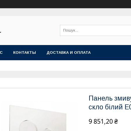
"
АС
КОНТАКТЫ
ДОСТАВКА И ОПЛАТА
Панель змив
скло білий 
9 851,20 ₴