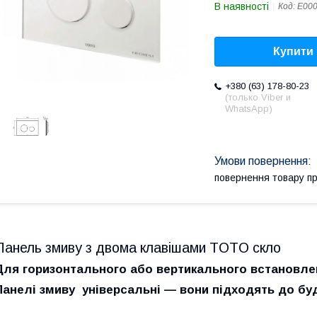
В наявності
Код:
E00
Купити
+380 (63) 178-80-23
(только Viber и
WhatsApp)
повернення товару п
Панель змиву з двома клавішами TOTO скло
Для горизонтального або вертикального встановле
Панелі змиву універсальні — вони підходять до бу