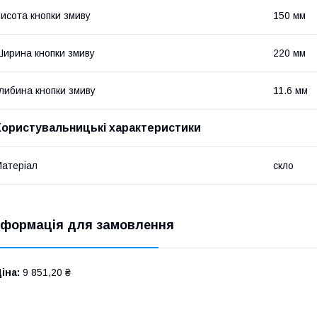
исота кнопки змиву
150 мм
ирина кнопки змиву
220 мм
либина кнопки змиву
11.6 мм
Користувальницькі характеристики
атеріал
скло
нформація для замовлення
іна:
9 851,20 ₴