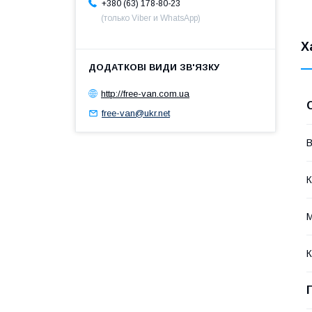
+380 (63) 178-80-23
(только Viber и WhatsApp)
Х
http://free-van.com.ua
free-van@ukr.net
В
К
М
К