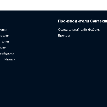
Производители Сантехн
пония
Официальный сайт фабрик
рмания
Бренды
 Италия
талия
Швейцария
am - Италия