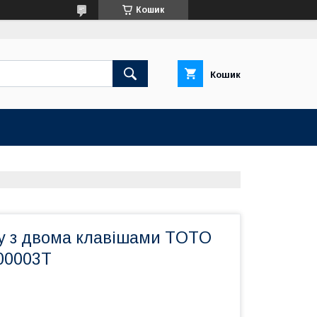
Кошик
Кошик
у з двома клавішами TOTO
Е00003T