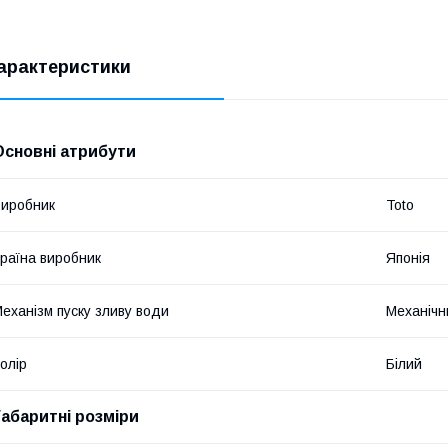
арактеристики
Основні атрибути
иробник
Toto
раїна виробник
Японія
еханізм пуску зливу води
Механічн
олір
Білий
Габаритні розміри