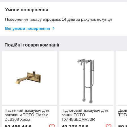
Умови повернення
Повернення товару впродовж 14 днів за рахунок покупця
Всі умови повернення
Подібні товари компанії
Настінний змішувач для
Підлоговий змішувач для
Двов
раковини TOTO Classic
ванни TOTO
ТОТ
DLB308 Хром
TX445SECMV3BR
50 466,44
49 738,08
50 
₴
₴