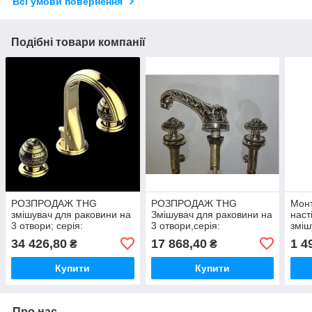
Всі умови повернення
Подібні товари компанії
РОЗПРОДАЖ THG
РОЗПРОДАЖ THG
Монт
змішувач для раковини на
Змішувач для раковини на
наст
3 отвори; серія:
3 отвори,серія:
зміш
Bernardaud,Marquise gold
Baroques,Elysee
34 426,80
17 868,40
1 4
₴
₴
decor
Купити
Купити
Про нас