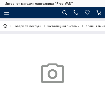
Интернет-магазин сантехники "Free-VAN"
Товари та послуги
Інсталяційні системи
Клавіші змив