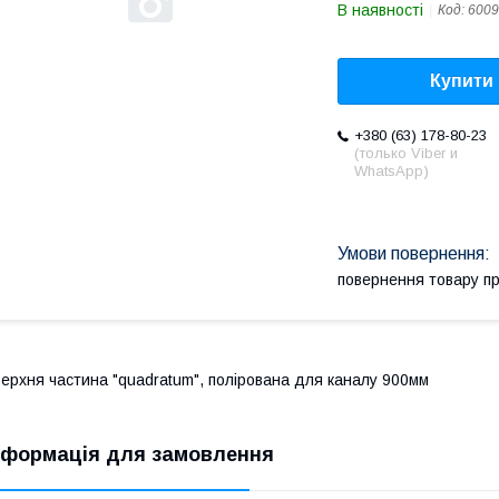
В наявності
Код:
6009
Купити
+380 (63) 178-80-23
(только Viber и
WhatsApp)
повернення товару п
ерхня частина "quadratum", полірована для каналу 900мм
нформація для замовлення