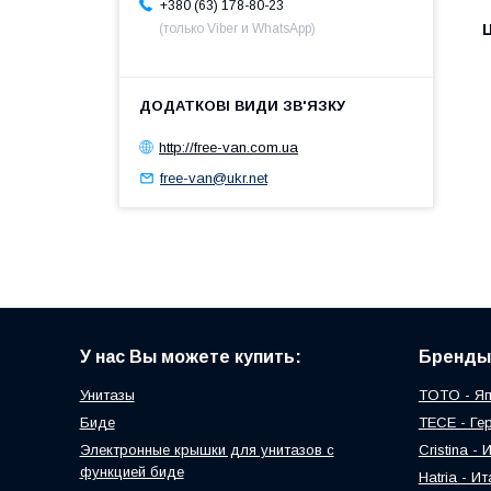
+380 (63) 178-80-23
Ц
(только Viber и WhatsApp)
http://free-van.com.ua
free-van@ukr.net
У нас Вы можете купить:
Бренды
Унитазы
TOTO - Я
Биде
TECE - Ге
Электронные крышки для унитазов с
Cristina -
функцией биде
Hatria - И