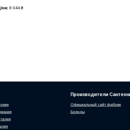
іна:
8 044 ₴
Производители Сантехн
пония
Официальный сайт фабрик
рмания
Бренды
 Италия
талия