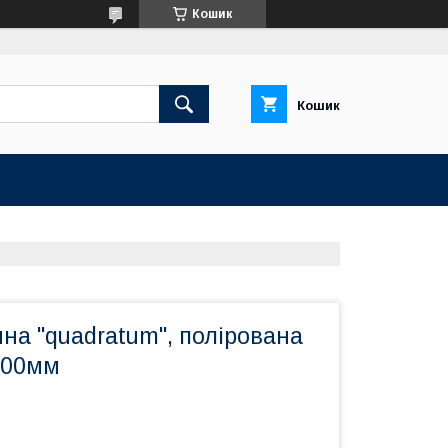
Кошик
Кошик
на "quadratum", полірована
900мм