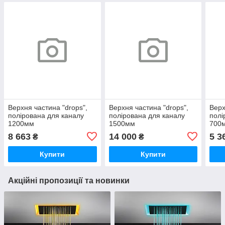
Верхня частина "drops",
Верхня частина "drops",
Верх
полірована для каналу
полірована для каналу
полі
1200мм
1500мм
700
8 663
14 000
5 3
₴
₴
Купити
Купити
Акційні пропозиції та новинки