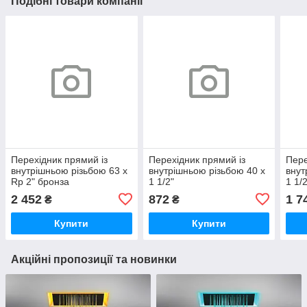
Подібні товари компанії
Перехідник прямий із
Перехідник прямий із
Пере
внутрішньою різьбою 63 x
внутрішньою різьбою 40 х
внут
Rp 2" бронза
1 1/2"
1 1/
2 452
872
1 7
₴
₴
Купити
Купити
Акційні пропозиції та новинки