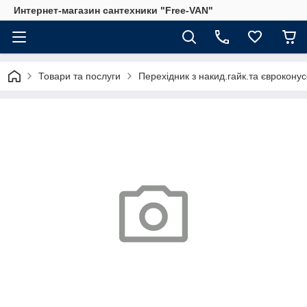
Интернет-магазин сантехники "Free-VAN"
Товари та послуги
Перехідник з накид.гайк.та єврокону