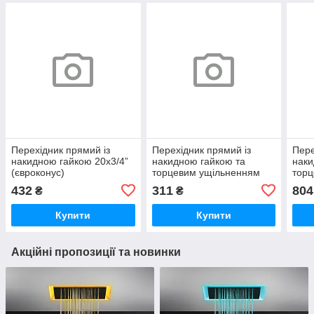
Перехідник прямий із
Перехідник прямий із
Пере
накидною гайкою 20х3/4”
накидною гайкою та
наки
(євроконус)
торцевим ущільненням
торц
16х3/4" бронза
х 1 
432
311
804
₴
₴
Купити
Купити
Акційні пропозиції та новинки