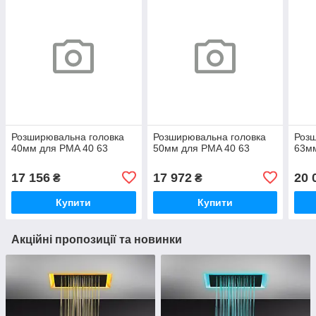
Розширювальна головка
Розширювальна головка
Розш
40мм для PMA 40 63
50мм для PMA 40 63
63мм
17 156
17 972
20 
₴
₴
Купити
Купити
Акційні пропозиції та новинки