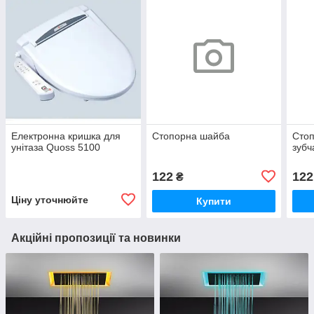
Електронна кришка для
Стопорна шайба
Сто
унітаза Quoss 5100
зубч
122
122
₴
Ціну уточнюйте
Купити
Акційні пропозиції та новинки