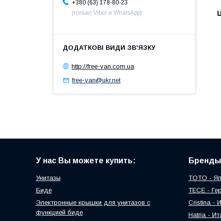
+380 (63) 178-80-23
Ц
(только Viber и WhatsApp)
http://free-van.com.ua
free-van@ukr.net
У нас Вы можете купить:
Бренды
Унитазы
TOTO - Я
Биде
TECE - Ге
Электронные крышки для унитазов с
Cristina -
функцией биде
Hatria - И