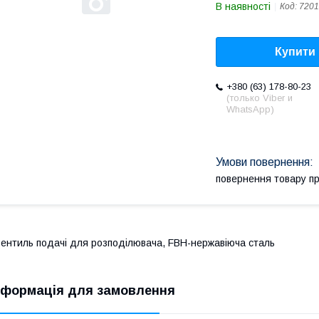
В наявності
Код:
7201
Купити
+380 (63) 178-80-23
(только Viber и
WhatsApp)
повернення товару п
ентиль подачі для розподілювача, FBH-нержавіюча сталь
нформація для замовлення