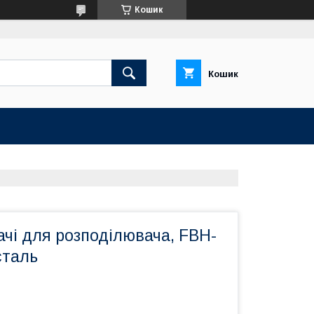
Кошик
Кошик
чі для розподілювача, FBH-
сталь