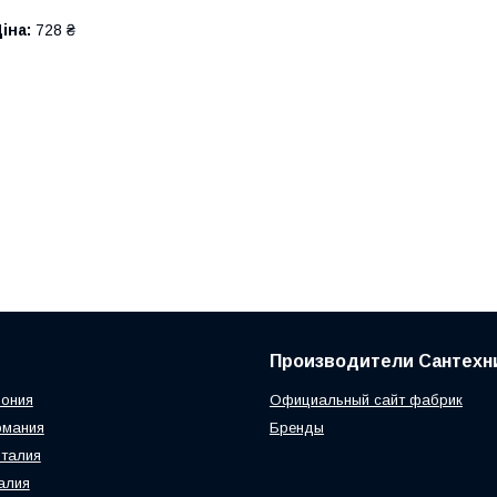
іна:
728 ₴
Производители Сантехн
пония
Официальный сайт фабрик
рмания
Бренды
 Италия
талия