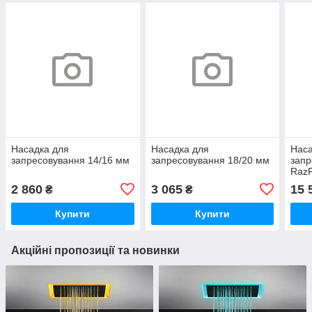
Насадка для
Насадка для
Наса
запресовування 14/16 мм
запресовування 18/20 мм
запр
Raz
2 860
3 065
15 
₴
₴
Купити
Купити
Акційні пропозиції та новинки