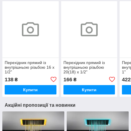
Перехідник прямий із
Перехідник прямий із
Пере
внутрішньою різьбою 16 х
внутрішньою різьбою
внут
1/2"
20(18) х 1/2"
1"
138
166
422
₴
₴
Купити
Купити
Акційні пропозиції та новинки