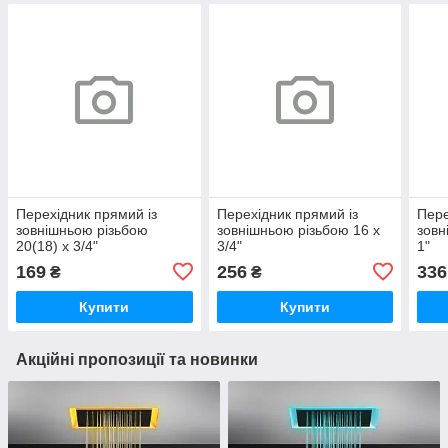
Перехідник прямий із
Перехідник прямий із
Пере
зовнішньою різьбою
зовнішньою різьбою 16 х
зовн
20(18) х 3/4"
3/4"
1"
169
256
336
₴
₴
Купити
Купити
Акційні пропозиції та новинки