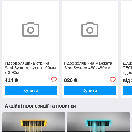
Гідроізоляційна стрічка
Гідроізоляційна манжета
Душ
Seal System, рулон 100мм
Seal System 480x480мм
TECE
х 3,90м
гідр
Seal
414
826
₴
₴
від
Купити
Купити
Акційні пропозиції та новинки