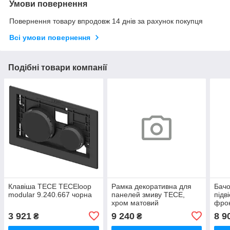
Умови повернення
Повернення товару впродовж 14 днів за рахунок покупця
Всі умови повернення
Подібні товари компанії
Клавіша TECE TECEloop
Рамка декоративна для
Бачо
modular 9.240.667 чорна
панелей змиву ТЕСЕ,
підв
хром матовий
фро
розт
3 921
9 240
8 9
₴
₴
змив