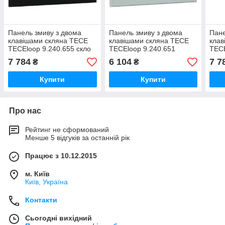
Панель змиву з двома
Панель змиву з двома
Пане
клавішами скляна TECE
клавішами скляна TECE
клав
TECEloop 9.240.655 скло
TECEloop 9.240.651
TECE
чорне, клавіші хром
зелене скло, клавіші білі
зеле
7 784
6 104
7 7
₴
₴
матовий
глян
Купити
Купити
Про нас
Рейтинг не сформований
Менше 5 відгуків за останній рік
Працює з 10.12.2015
м. Київ
Київ, Україна
Контакти
Сьогодні вихідний