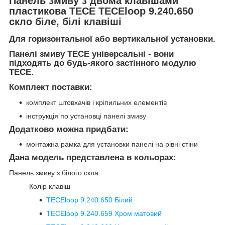
Панель змиву з двома клавішами
пластикова TECE TECEloop 9.240.650
скло біле, білі клавіші
Для горизонтальної або вертикальної установки.
Панелі змиву TECE універсальні - вони
підходять до будь-якого застінного модулю
TECE.
Комплект поставки:
комплект штовхачів і кріпильних елементів
інструкція по установці панелі змиву
Додатково можна придбати:
монтажна рамка для установки панелі на рівні стіни
Дана модель представлена в кольорах:
Панель змиву з білого скла
Колір клавіш
TECEloop 9.240.650
Білий
TECEloop 9.240.659
Хром матовий