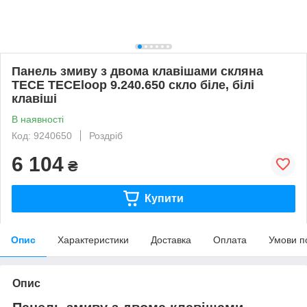
Панель змиву з двома клавішами скляна
TECE TECEloop 9.240.650 скло біле, білі
клавіші
В наявності
Код: 9240650
Роздріб
6 104
₴
Купити
Опис
Характеристики
Доставка
Оплата
Умови п
Опис