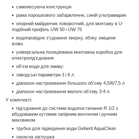
самонесуюча конструкція
рама порошкового забарвлення, синій ультрамарин
опорний майданчик поворотний, для монтажу в U-
подібний профіль UW 50 і UW 75
водопровідне з'єднання зверху, збоку зміщене
вліво
універсальна позиціювана монтажна коробка для
електропід'єднання
об'єм води для змиву:
заводські параметри 3 і 6 л
діапазон настроювання більшого об'єму 4,5/6/7,5 л
діапазон настроювання малого об'єму 3-4 л
У комплекті:
під'єднання до системи водопостачання R 1/2 з
вбудованим кутовим запірним вентилем і ручним
маховиком
трубка для підведення води Geberit AquaClean
захисна заглушка