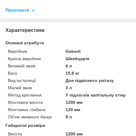
Приховати
Характеристики
Основні атрибути
Виробник
Geberit
Країна виробник
Швейцарія
Великий змив
6 л
Вага
15.8 кг
Вид інсталяції
Для підвісного унітазу
Малий змив
3 л
Метод кріплення
У підлога/в капітальну стіну
Монтажна висота
1200 мм
Монтажна глибина
120 мм
Об'єм змивного бачка
9 л
Габаритні розміри
Висота
1200 мм