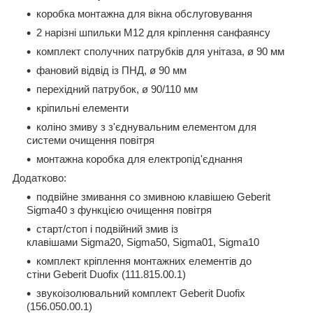
коробка монтажна для вікна обслуговування
2 нарізні шпильки М12 для кріплення санфаянсу
комплект сполучних патрубків для унітаза, ø 90 мм
фановий відвід із ПНД, ø 90 мм
перехідний патрубок, ø 90/110 мм
кріпильні елементи
коліно змиву з з'єднувальним елементом для
системи очищення повітря
монтажна коробка для електропід'єднання
Додатково:
подвійне змивання со змивною клавішею Geberit
Sigma40 з функцією очищення повітря
старт/стоп і подвійний змив із
клавішами Sigma20, Sigma50, Sigma01, Sigma10
комплект кріплення монтажних елементів до
стіни Geberit Duofix (111.815.00.1)
звукоізолювальний комплект Geberit Duofix
(156.050.00.1)