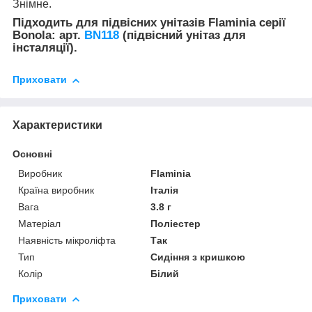
Знімне.
Підходить для підвісних унітазів Flaminia серії
Bonola: арт.
BN118
(підвісний унітаз для
інсталяції).
Приховати
Характеристики
Основні
Виробник
Flaminia
Країна виробник
Італія
Вага
3.8 г
Матеріал
Поліестер
Наявність мікроліфта
Так
Тип
Сидіння з кришкою
Колір
Білий
Приховати