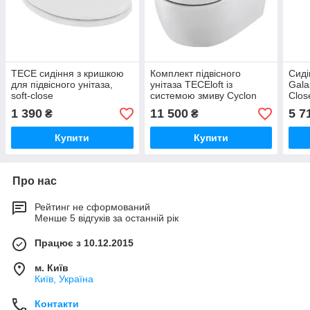
ТЕСЕ сидіння з кришкою
Комплект підвісного
Сиді
для підвісного унітаза,
унітаза TECEloft із
Gala
soft-close
системою змиву Cyclon
Clos
Flush і сидінням soft-close
1 390
11 500
5 7
₴
₴
Купити
Купити
Про нас
Рейтинг не сформований
Менше 5 відгуків за останній рік
Працює з 10.12.2015
м. Київ
Київ, Україна
Контакти