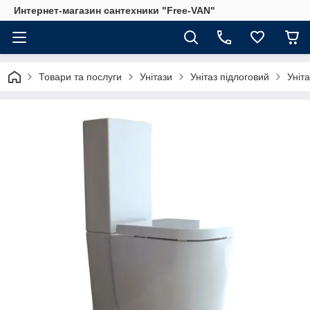
Интернет-магазин сантехники "Free-VAN"
Товари та послуги
Унітази
Унітаз підлоговий
Уніт