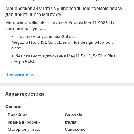
Моноблоковий унітаз з універсальною схемою зливу
для пристінного монтажу.
Можлива комбінація зі змивним бачком Meg11 9925 і із
сидінням для унітаза:
з плавним опусканням Galassia
Meg11 5416, 5451 Soft close и Plus design 5455
Soft
close
без плавного відпускання
Meg11 5415, 5450 и
Plus
design 5454
Приховати
Характеристики
Основні
Виробник
Galassia
Країна виробник
Італія
Матеріал унітазу
Санфаянс