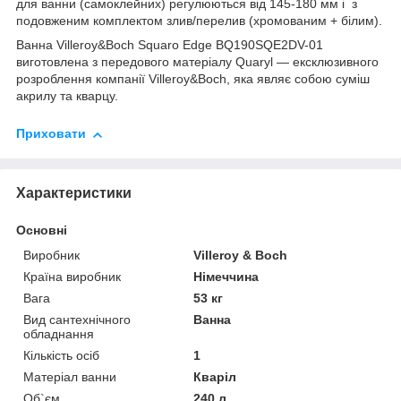
для ванни (самоклейних) регулюються від 145-180 мм і з
подовженим комплектом злив/перелив (хромованим + білим).
Ванна Villeroy&Boch Squaro Edge BQ190SQE2DV-01
виготовлена з передового матеріалу Quaryl — ексклюзивного
розроблення компанії Villeroy&Boch, яка являє собою суміш
акрилу та кварцу.
Приховати
Характеристики
Основні
Виробник
Villeroy & Boch
Країна виробник
Німеччина
Вага
53 кг
Вид сантехнічного
Ванна
обладнання
Кількість осіб
1
Матеріал ванни
Кваріл
Об`єм
240 л