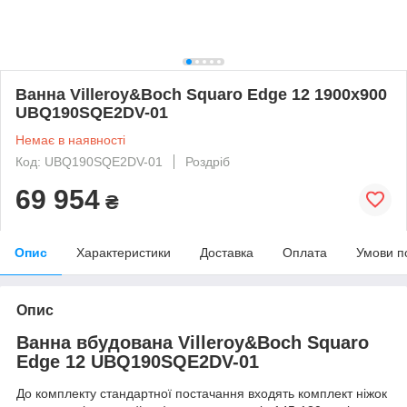
Ванна Villeroy&Boch Squaro Edge 12 1900х900
UBQ190SQE2DV-01
Немає в наявності
Код: UBQ190SQE2DV-01
Роздріб
69 954
₴
Опис
Характеристики
Доставка
Оплата
Умови п
Опис
Ванна вбудована Villeroy&Boch Squaro
Edge 12 UBQ190SQE2DV-01
До комплекту стандартної постачання входять комплект ніжок