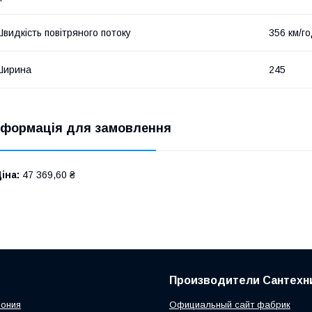
видкість повітряного потоку
356 км/г
Ширина
245
нформація для замовлення
іна:
47 369,60 ₴
Производители Сантехн
пония
Официальный сайт фабрик