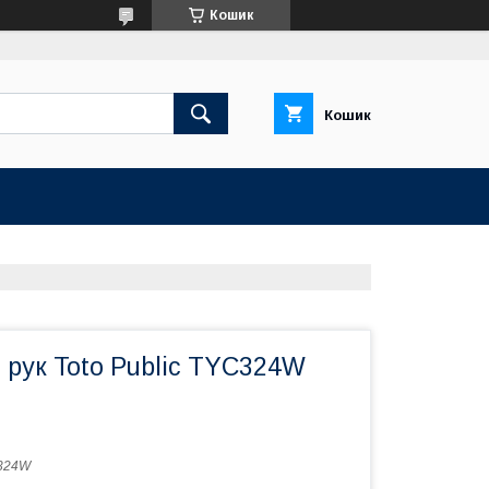
Кошик
Кошик
 рук Toto Public TYC324W
324W