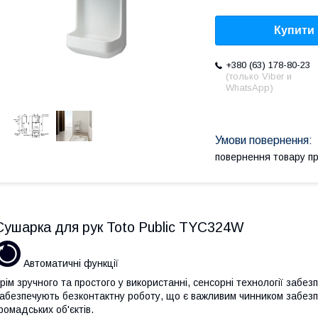
Купити
+380 (63) 178-80-23
(только Viber и
WhatsApp)
повернення товару п
Сушарка для рук Toto Public TYC324W
Автоматичні функції
рім зручного та простого у використанні, сенсорні технології забе
абезпечують безконтактну роботу, що є важливим чинником забезпе
ромадських об'єктів.