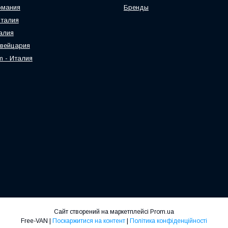
рмания
Бренды
 Италия
талия
Швейцария
am - Италия
Сайт створений на маркетплейсі
Prom.ua
Free-VAN |
Поскаржитися на контент
|
Політика конфіденційності