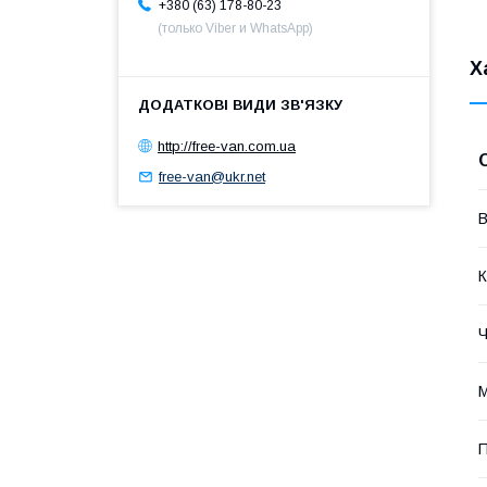
+380 (63) 178-80-23
(только Viber и WhatsApp)
Х
http://free-van.com.ua
free-van@ukr.net
В
К
Ч
М
П