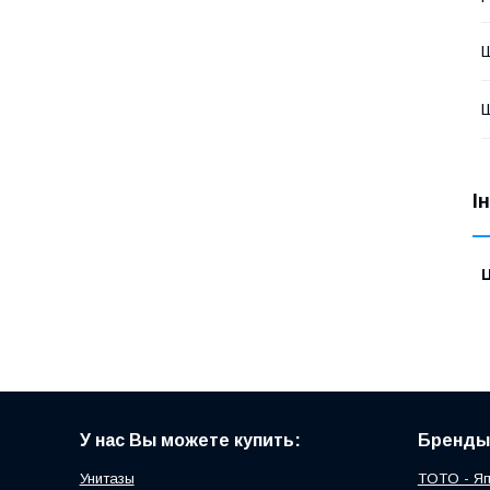
Ш
І
Ц
У нас Вы можете купить:
Бренды
Унитазы
TOTO - Я