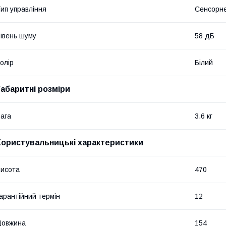
ип управління
Сенсорн
івень шуму
58 дБ
олір
Білий
Габаритні розміри
ага
3.6 кг
Користувальницькі характеристики
исота
470
арантійний термін
12
Довжина
154