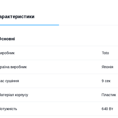
арактеристики
Основні
иробник
Toto
раїна виробник
Японія
ас сушіння
9 сек
атеріал корпусу
Пластик
отужність
640 Вт