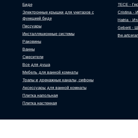
Биде
TECE - Ге
Электронные крышки для унитазов с
Cristina -
функцией биде
Hatria - И
Писсуары
Geberit - 
Инсталляционные системы
the.artcer
Раковины
Ванны
Смесители
Все для душа
Мебель для ванной комнаты
Трапы и дренажные каналы, сифоны
Аксессуары для ванной комнаты
Плитка напольная
Плитка настенная