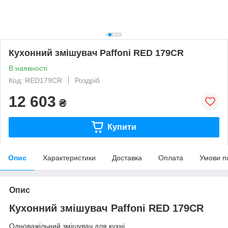
Кухонний змішувач Paffoni RED 179CR
В наявності
Код: RED179CR
Роздріб
12 603
₴
Купити
Опис
Характеристики
Доставка
Оплата
Умови п
Опис
Кухонний змішувач Paffoni RED 179CR
Одноважільний змішувач для кухні