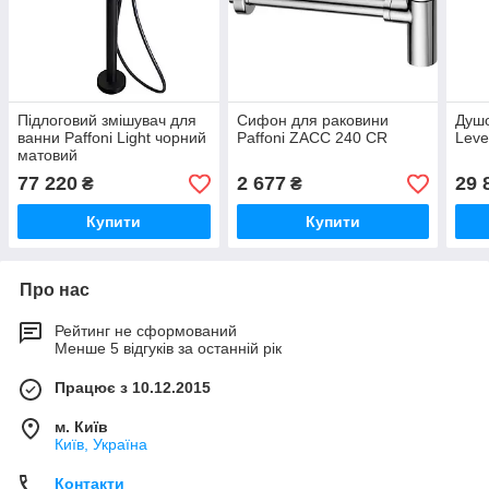
Підлоговий змішувач для
Сифон для раковини
Душо
ванни Paffoni Light чорний
Paffoni ZACC 240 CR
Leve
матовий
77 220
2 677
29 
₴
₴
Купити
Купити
Про нас
Рейтинг не сформований
Менше 5 відгуків за останній рік
Працює з 10.12.2015
м. Київ
Київ, Україна
Контакти