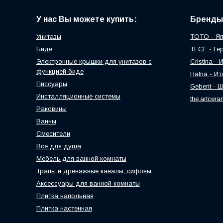
У нас Вы можете купить:
Бренды
Унитазы
TOTO - Я
Биде
TECE - Ге
Электронные крышки для унитазов с
Cristina -
функцией биде
Hatria - И
Писсуары
Geberit - 
Инсталляционные системы
the.artcer
Раковины
Ванны
Смесители
Все для душа
Мебель для ванной комнаты
Трапы и дренажные каналы, сифоны
Аксессуары для ванной комнаты
Плитка напольная
Плитка настенная