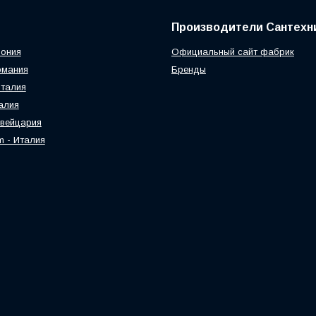
Производители Сантехн
пония
Официальный сайт фабрик
рмания
Бренды
 Италия
талия
Швейцария
am - Италия