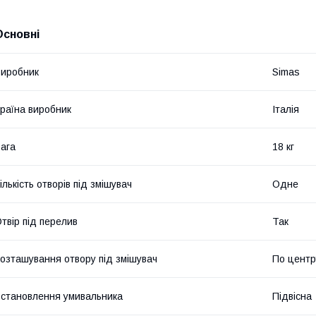
Основні
иробник
Simas
раїна виробник
Італія
ага
18 кг
ількість отворів під змішувач
Одне
твір під перелив
Так
озташування отвору під змішувач
По центр
становлення умивальника
Підвісна