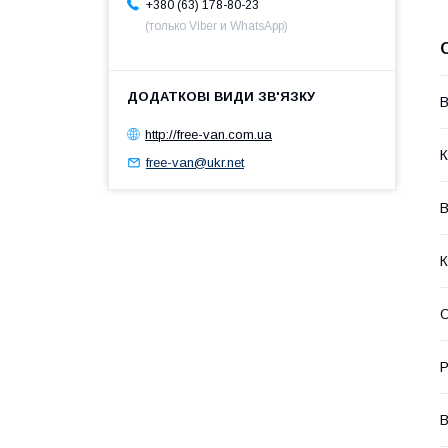
+380 (63) 178-80-23
(только Viber и WhatsApp)
В
http://free-van.com.ua
К
free-van@ukr.net
В
К
О
Р
В