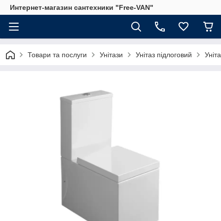
Интернет-магазин сантехники "Free-VAN"
Товари та послуги
Унітази
Унітаз підлоговий
Уніт