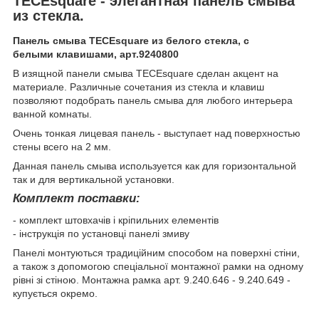
TECEsquare - элегантная панель смыва
из стекла.
Панель смыва
TECEsquare из белого стекла, с
белыми клавишами, арт.9240800
В изящной панели смыва TECEsquare сделан акцент на
материале. Различные сочетания из стекла и клавиш
позволяют подобрать панель смыва для любого интерьера
ванной комнаты.
Очень тонкая лицевая панель - выступает над поверхностью
стены всего на 2 мм.
Данная панель смыва используется как для горизонтальной
так и для вертикальной установки.
Комплект поставки:
- комплект штовхачів і кріпильних елементів
- інструкція по установці панелі змиву
Панелі монтуються традиційним способом на поверхні стіни,
а також з допомогою спеціальної монтажної рамки на одному
рівні зі стіною. Монтажна рамка арт. 9.240.646 - 9.240.649 -
купується окремо.