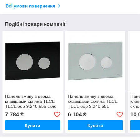
Всі умови повернення
Подібні товари компанії
Панель змиву з двома
Панель змиву з двома
Пане
клавішами скляна TECE
клавішами скляна TECE
клав
TECEloop 9.240.655 скло
TECEloop 9.240.651
скло
чорне, клавіші хром
зелене скло, клавіші білі
7 784
6 104
10 
₴
₴
матовий
Купити
Купити