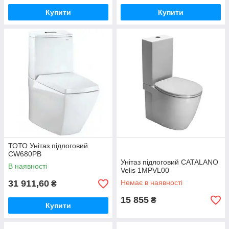
Купити
Купити
ТОТО Унітаз підлоговий
CW680PB
Унітаз підлоговий CATALANO
В наявності
Velis 1MPVL00
31 911,60
Немає в наявності
₴
15 855
₴
Купити